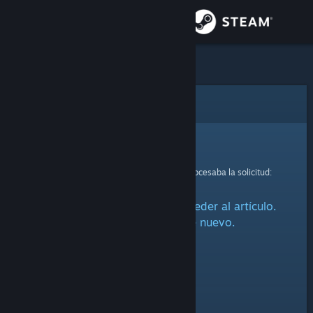
Iniciar sesión
Tienda
Comunidad
Error
Acerca de
Lo sentimos.
Se ha producido un error mientras se procesaba la solicitud:
Soporte
Ha habido un problema al acceder al artículo.
Cambiar idioma
Por favor, inténtalo de nuevo.
Descargar Steam Mobile
Ver versión clásica