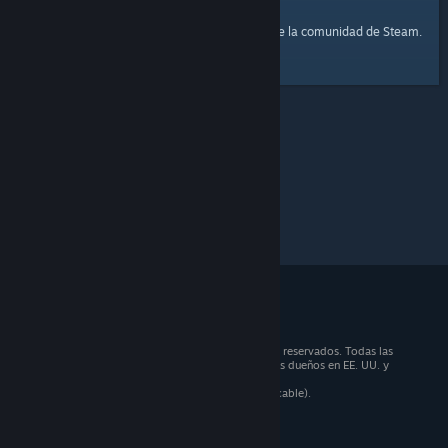
página principal
Aquí tienes un enlace a la
de la comunidad de Steam.
© 2026 Valve Corporation. Todos los derechos reservados. Todas las
marcas registradas pertenecen a sus respectivos dueños en EE. UU. y
otros países.
Todos los precios incluyen IVA (donde sea aplicable).
Aplicaciones móviles