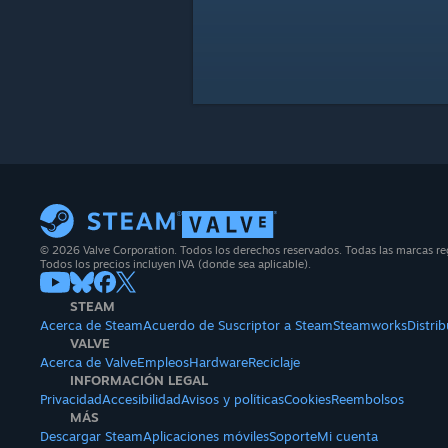
© 2026 Valve Corporation. Todos los derechos reservados. Todas las marcas regi
Todos los precios incluyen IVA (donde sea aplicable).
STEAM
Acerca de Steam
Acuerdo de Suscriptor a Steam
Steamworks
Distri
VALVE
Acerca de Valve
Empleos
Hardware
Reciclaje
INFORMACIÓN LEGAL
Privacidad
Accesibilidad
Avisos y políticas
Cookies
Reembolsos
MÁS
Descargar Steam
Aplicaciones móviles
Soporte
Mi cuenta