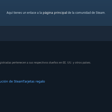
página principal
Aquí tienes un enlace a la
de la comunidad de Steam.
stradas pertenecen a sus respectivos dueños en EE. UU. y otros países.
bución de Steam
Tarjetas regalo