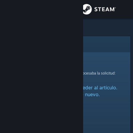
Iniciar sesión
Tienda
Comunidad
Error
Acerca de
Lo sentimos.
Se ha producido un error mientras se procesaba la solicitud:
Soporte
Ha habido un problema al acceder al artículo.
Cambiar idioma
Por favor, inténtalo de nuevo.
Descargar Steam Mobile
Ver versión clásica