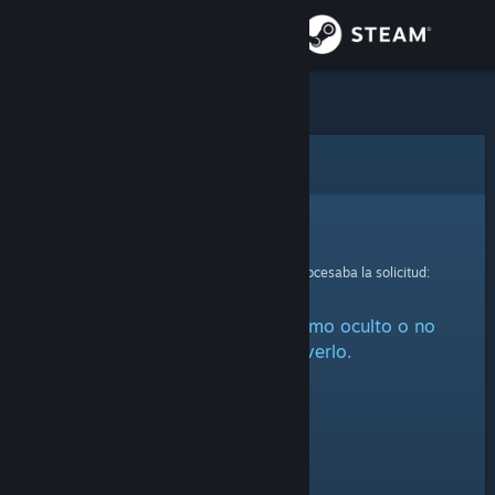
Iniciar sesión
Tienda
Comunidad
Error
Acerca de
Lo sentimos.
Se ha producido un error mientras se procesaba la solicitud:
Soporte
Este artículo está marcado como oculto o no
Cambiar idioma
estás autorizado a verlo.
Descargar Steam Mobile
Ver versión clásica