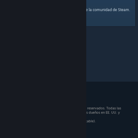
página principal
Aquí tienes un enlace a la
de la comunidad de Steam.
© 2026 Valve Corporation. Todos los derechos reservados. Todas las
marcas registradas pertenecen a sus respectivos dueños en EE. UU. y
otros países.
Todos los precios incluyen IVA (donde sea aplicable).
Aplicaciones móviles