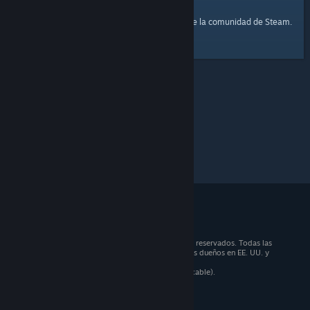
página principal
Aquí tienes un enlace a la
de la comunidad de Steam.
© 2026 Valve Corporation. Todos los derechos reservados. Todas las
marcas registradas pertenecen a sus respectivos dueños en EE. UU. y
otros países.
Todos los precios incluyen IVA (donde sea aplicable).
Aplicaciones móviles