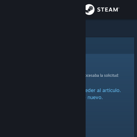
Iniciar sesión
Tienda
Comunidad
Error
Acerca de
Lo sentimos.
Se ha producido un error mientras se procesaba la solicitud:
Soporte
Ha habido un problema al acceder al artículo.
Cambiar idioma
Por favor, inténtalo de nuevo.
Descargar Steam Mobile
Ver versión clásica