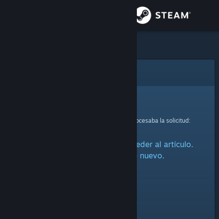
Iniciar sesión
Tienda
Comunidad
Error
Acerca de
Lo sentimos.
Se ha producido un error mientras se procesaba la solicitud:
Soporte
Ha habido un problema al acceder al artículo.
Cambiar idioma
Por favor, inténtalo de nuevo.
Descargar Steam Mobile
Ver versión clásica