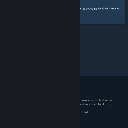
página principal
Aquí tienes un enlace a la
de la comunidad de Steam.
© 2026 Valve Corporation. Todos los derechos reservados. Todas las
marcas registradas pertenecen a sus respectivos dueños en EE. UU. y
otros países.
Todos los precios incluyen IVA (donde sea aplicable).
Aplicaciones móviles