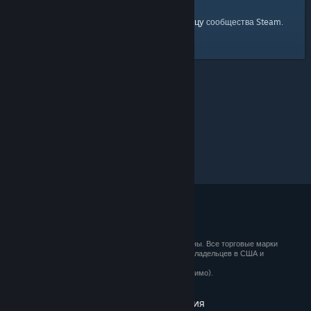
главную страницу
Вы можете вернуться на
сообщества Steam.
© 2026 Valve Corporation. Все права сохранены. Все торговые марки
являются собственностью соответствующих владельцев в США и
других странах.
Все цены указаны с учётом НДС (если применимо).
Установить мобильные приложения