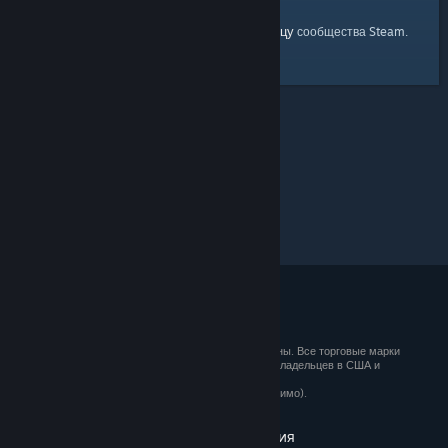
главную страницу
Вы можете вернуться на
сообщества Steam.
© 2026 Valve Corporation. Все права сохранены. Все торговые марки
являются собственностью соответствующих владельцев в США и
других странах.
Все цены указаны с учётом НДС (если применимо).
Установить мобильные приложения