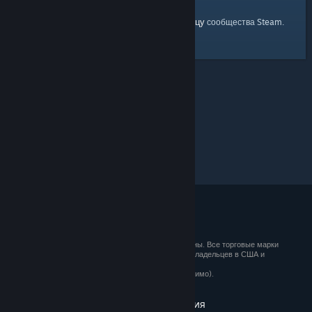
главную страницу
Вы можете вернуться на
сообщества Steam.
© 2026 Valve Corporation. Все права сохранены. Все торговые марки
являются собственностью соответствующих владельцев в США и
других странах.
Все цены указаны с учётом НДС (если применимо).
Установить мобильные приложения