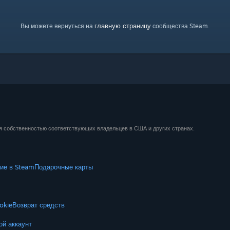
главную страницу
Вы можете вернуться на
сообщества Steam.
ся собственностью соответствующих владельцев в США и других странах.
ие в Steam
Подарочные карты
okie
Возврат средств
ой аккаунт