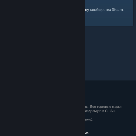
главную страницу
Вы можете вернуться на
сообщества Steam.
© 2026 Valve Corporation. Все права сохранены. Все торговые марки
являются собственностью соответствующих владельцев в США и
других странах.
Все цены указаны с учётом НДС (если применимо).
Установить мобильные приложения