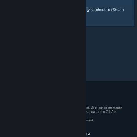
главную страницу
Вы можете вернуться на
сообщества Steam.
© 2026 Valve Corporation. Все права сохранены. Все торговые марки
являются собственностью соответствующих владельцев в США и
других странах.
Все цены указаны с учётом НДС (если применимо).
Установить мобильные приложения