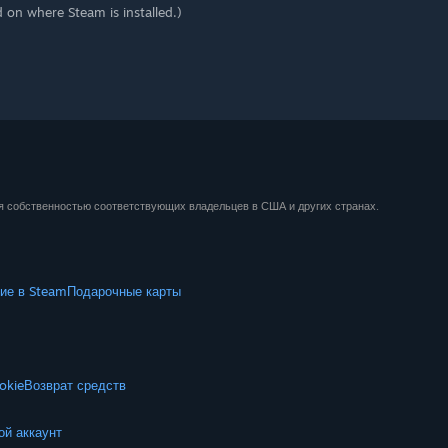
d on where Steam is installed.)
ся собственностью соответствующих владельцев в США и других странах.
ие в Steam
Подарочные карты
okie
Возврат средств
ой аккаунт