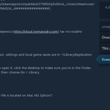
steamapps/compatdata/275850/pfx/drive_c/users/steamuser/
4,
es/NMS/st_################).
ОГЛА
переноса
https://cloud.nomanssky.com/
так что юзайте
Опис
on, settings and local game saves are in ~/Library/Application
Комм
o open it, click the desktop to make sure you’re in the Finder,
 then choose Go > Library.
 file is located on Mac M1 Sylicon?