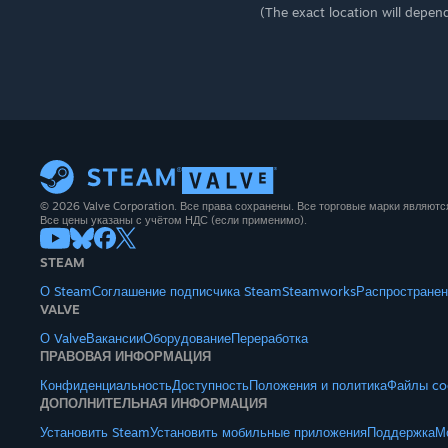
(The exact location will depen
© 2026 Valve Corporation. Все права сохранены. Все торговые марки являют
Все цены указаны с учётом НДС (если применимо).
STEAM
О Steam
Соглашение подписчика Steam
Steamworks
Распространен
VALVE
О Valve
Вакансии
Оборудование
Переработка
ПРАВОВАЯ ИНФОРМАЦИЯ
Конфиденциальность
Доступность
Положения и политика
Файлы co
ДОПОЛНИТЕЛЬНАЯ ИНФОРМАЦИЯ
Установить Steam
Установить мобильные приложения
Поддержка
М