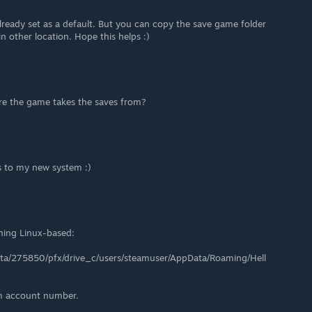
already set as a default. But you can copy the save game folder
in other location. Hope this helps :)
re the game takes the saves from?
s to my new system :)
thing Linux-based:
a/275850/pfx/drive_c/users/steamuser/AppData/Roaming/Hell
m account number.