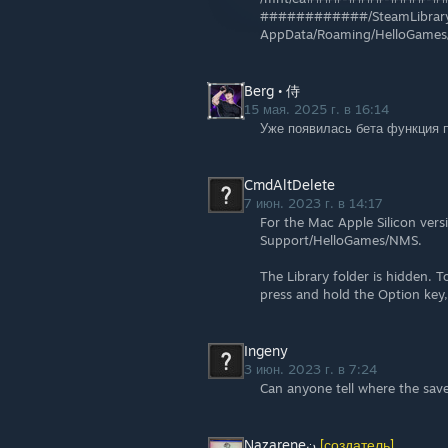
############/SteamLibrary/
AppData/Roaming/HelloGam
Berg • 侍
15 мая. 2025 г. в 16:14
Уже появилась бета функция 
CmdAltDelete
7 июн. 2023 г. в 14:17
For the Mac Apple Silicon versi
Support/HelloGames/NMS.
The Library folder is hidden. T
press and hold the Option key,
Ingeny
3 июн. 2023 г. в 7:24
Can anyone tell where the save
Ɲazareneن
[создатель]