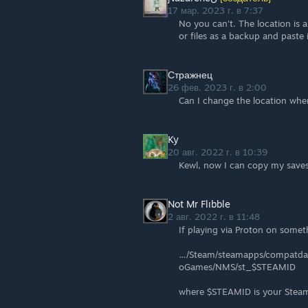
17 мар. 2023 г. в 7:37
No you can't. The location is 
or files as a backup and paste 
Стражнец
26 фев. 2023 г. в 2:00
Can I change the location whe
Ky
20 авг. 2022 г. в 10:39
Kewl, now I can copy my save
Not Mr Flıbble
2 авг. 2022 г. в 11:48
If playing via Proton on some
…/Steam/steamapps/compatdat
oGames/NMS/st_$STEAMID
where $STEAMID is your Stea