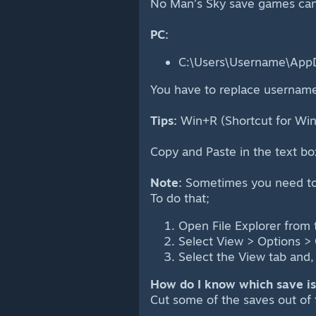
No Man’s Sky save games can
PC:
C:\Users\Username\App
You have to replace username
Tips:
Win+R (Shortcut for Wi
Copy and Paste in the text b
Note:
Sometimes you need to s
To do that;
Open File Explorer from 
Select View > Options > 
Select the View tab and,
How do I know which save i
Cut some of the saves out of