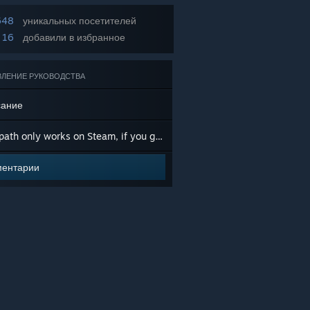
648
уникальных посетителей
16
добавили в избранное
ВЛЕНИЕ РУКОВОДСТВА
ание
This path only works on Steam, if you get it through game pass or on the Microsoft Store, it is encrypted.
ентарии