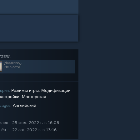
АТЕЛИ:
Ɲazareneن
Не в сети
Режимы игры
Модификации
гория:
,
настройки
Мастерская
,
Английский
uages:
влен
25 июл. 2022 г. в 16:08
нён
22 авг. 2022 г. в 13:16