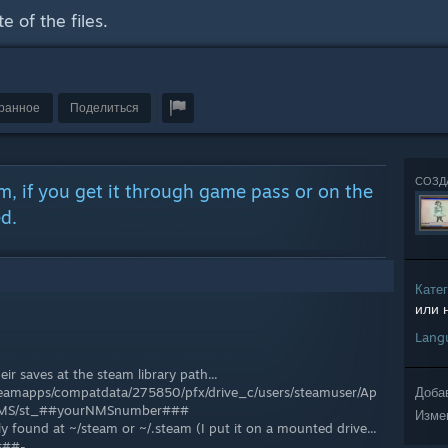
e of the files.
бранное
Поделиться
СОЗД
m, if you get it through game pass or on the
ed.
Кате
или 
Lang
ir saves at the steam library path...
teamapps/compatdata/275850/pfx/drive_c/users/steamuser/Ap
Доба
/NMS/st_##yourNMSnumber###
Изме
ly found at ~/steam or ~/.steam (I put it on a mounted drive...
###-