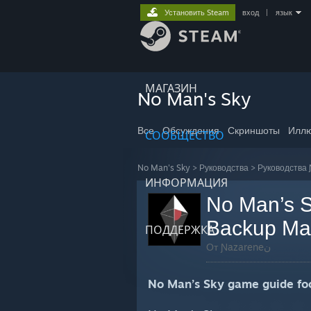
Установить Steam
вход
|
язык
МАГАЗИН
No Man's Sky
Все
Обсуждения
Скриншоты
Иллю
СООБЩЕСТВО
No Man's Sky
>
Руководства
>
ИНФОРМАЦИЯ
No Man’s S
Backup Ma
ПОДДЕРЖКА
От Ɲazareneن
No Man’s Sky game guide foc