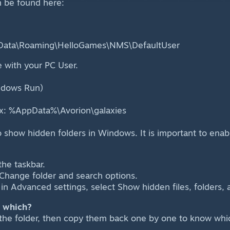
 be found here:
Data\Roaming\HelloGames\NMS\DefaultUser
 with your PC User.
ndows Run)
ox: %AppData%\Avorion\galaxies
how hidden folders in Windows. It is important to enabl
the taskbar.
Change folder and search options.
 in Advanced settings, select Show hidden files, folders,
s which?
 the folder, then copy them back one by one to know whi