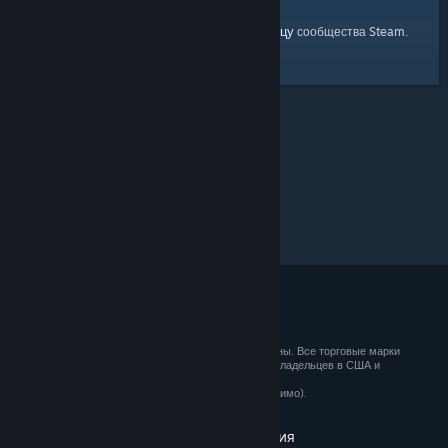
главную страницу
Вы можете вернуться на
сообщества Steam.
© 2026 Valve Corporation. Все права сохранены. Все торговые марки
являются собственностью соответствующих владельцев в США и
других странах.
Все цены указаны с учётом НДС (если применимо).
Установить мобильные приложения