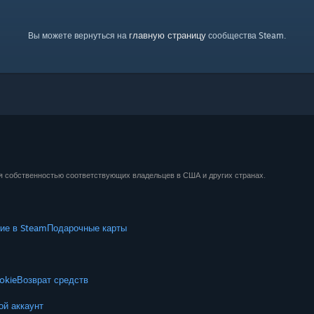
главную страницу
Вы можете вернуться на
сообщества Steam.
ся собственностью соответствующих владельцев в США и других странах.
ие в Steam
Подарочные карты
okie
Возврат средств
ой аккаунт