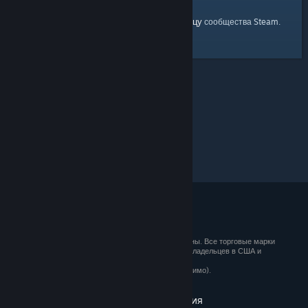
главную страницу
Вы можете вернуться на
сообщества Steam.
© 2026 Valve Corporation. Все права сохранены. Все торговые марки
являются собственностью соответствующих владельцев в США и
других странах.
Все цены указаны с учётом НДС (если применимо).
Установить мобильные приложения