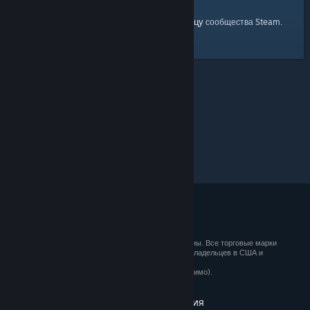
главную страницу
Вы можете вернуться на
сообщества Steam.
© 2026 Valve Corporation. Все права сохранены. Все торговые марки
являются собственностью соответствующих владельцев в США и
других странах.
Все цены указаны с учётом НДС (если применимо).
Установить мобильные приложения