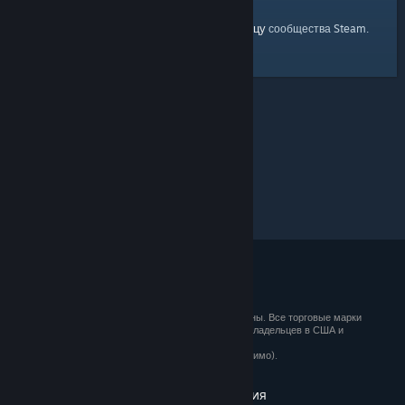
главную страницу
Вы можете вернуться на
сообщества Steam.
© 2026 Valve Corporation. Все права сохранены. Все торговые марки
являются собственностью соответствующих владельцев в США и
других странах.
Все цены указаны с учётом НДС (если применимо).
Установить мобильные приложения