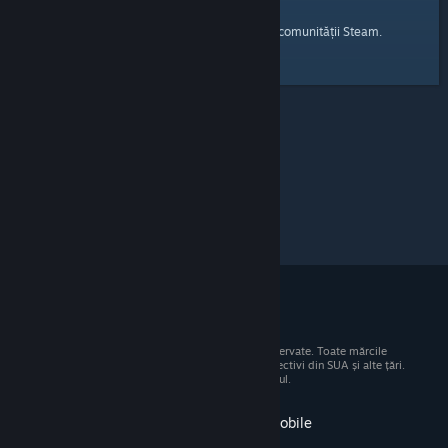
pagina principală
Iată un link către
a comunității Steam.
© 2026 Valve Corporation. Toate drepturile rezervate. Toate mărcile
comerciale sunt proprietatea deținătorilor respectivi din SUA și alte țări.
Toate prețurile includ TVA, acolo unde este cazul.
Obține aplicația pentru dispozitive mobile
STEAM