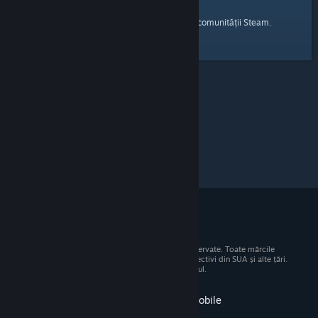
pagina principală
Iată un link către
a comunității Steam.
© 2026 Valve Corporation. Toate drepturile rezervate. Toate mărcile
comerciale sunt proprietatea deținătorilor respectivi din SUA și alte țări.
Toate prețurile includ TVA, acolo unde este cazul.
Obține aplicația pentru dispozitive mobile
STEAM