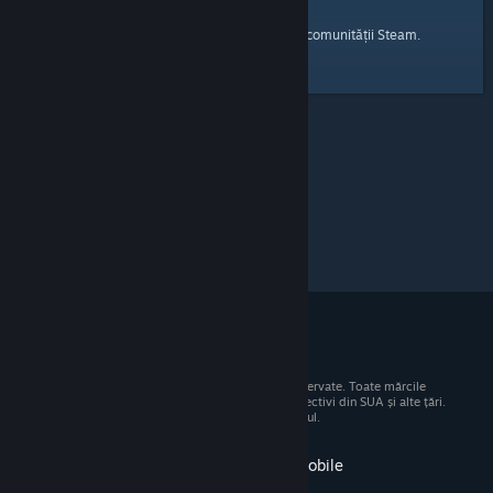
pagina principală
Iată un link către
a comunității Steam.
© 2026 Valve Corporation. Toate drepturile rezervate. Toate mărcile
comerciale sunt proprietatea deținătorilor respectivi din SUA și alte țări.
Toate prețurile includ TVA, acolo unde este cazul.
Obține aplicația pentru dispozitive mobile
STEAM