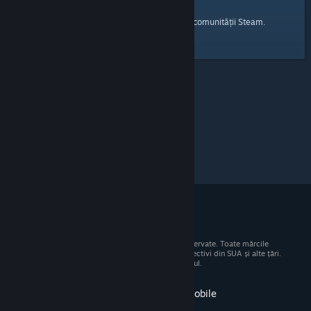
pagina principală
Iată un link către
a comunității Steam.
© 2026 Valve Corporation. Toate drepturile rezervate. Toate mărcile
comerciale sunt proprietatea deținătorilor respectivi din SUA și alte țări.
Toate prețurile includ TVA, acolo unde este cazul.
Obține aplicația pentru dispozitive mobile
STEAM