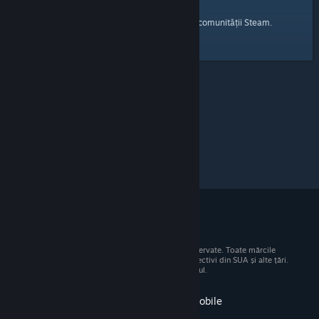
pagina principală
Iată un link către
a comunității Steam.
© 2026 Valve Corporation. Toate drepturile rezervate. Toate mărcile
comerciale sunt proprietatea deținătorilor respectivi din SUA și alte țări.
Toate prețurile includ TVA, acolo unde este cazul.
Obține aplicația pentru dispozitive mobile
STEAM