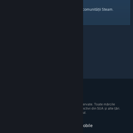
pagina principală
Iată un link către
a comunității Steam.
© 2026 Valve Corporation. Toate drepturile rezervate. Toate mărcile
comerciale sunt proprietatea deținătorilor respectivi din SUA și alte țări.
Toate prețurile includ TVA, acolo unde este cazul.
Obține aplicația pentru dispozitive mobile
STEAM