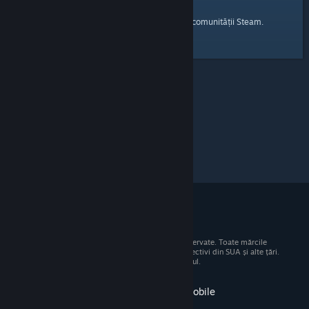
pagina principală
Iată un link către
a comunității Steam.
© 2026 Valve Corporation. Toate drepturile rezervate. Toate mărcile
comerciale sunt proprietatea deținătorilor respectivi din SUA și alte țări.
Toate prețurile includ TVA, acolo unde este cazul.
Obține aplicația pentru dispozitive mobile
STEAM