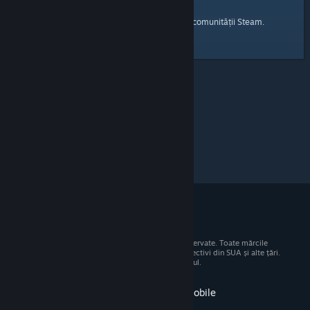
pagina principală
Iată un link către
a comunității Steam.
© 2026 Valve Corporation. Toate drepturile rezervate. Toate mărcile
comerciale sunt proprietatea deținătorilor respectivi din SUA și alte țări.
Toate prețurile includ TVA, acolo unde este cazul.
Obține aplicația pentru dispozitive mobile
STEAM