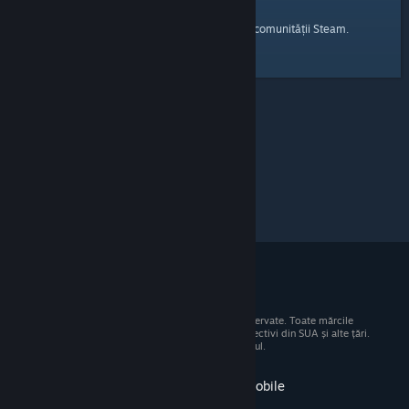
pagina principală
Iată un link către
a comunității Steam.
© 2026 Valve Corporation. Toate drepturile rezervate. Toate mărcile
comerciale sunt proprietatea deținătorilor respectivi din SUA și alte țări.
Toate prețurile includ TVA, acolo unde este cazul.
Obține aplicația pentru dispozitive mobile
STEAM