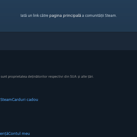
pagina principală
Iată un link către
a comunității Steam.
nt proprietatea deținătorilor respectivi din SUA și alte țări.
e Steam
Carduri cadou
tență
Contul meu