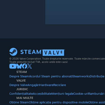
© 2026 Valve Corporation. Toate drepturile rezervate. Toate mărcile comerciale su
Toate prețurile includ TVA, acolo unde este cazul.
STEAM
Despre Steam
Acordul Steam pentru abonați
Steamworks
Distribuți
VALVE
Despre Valve
Angajări
Hardware
Reciclare
JURIDIC
Confidențialitate
Accesibilitate
Mențiuni legale
Cookie-uri
Rambursări
MAI MULTE
Obține Steam
Obține aplicația pentru dispozitive mobile
Obține asis