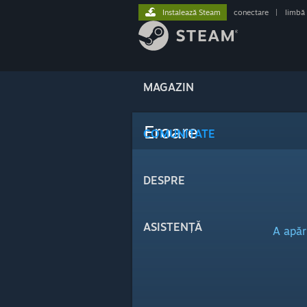
Instalează Steam
conectare
|
limbă
MAGAZIN
Eroare
COMUNITATE
DESPRE
ASISTENȚĂ
A apăr