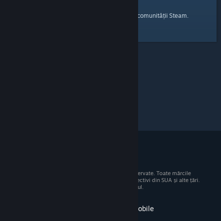
pagina principală
Iată un link către
a comunității Steam.
© 2026 Valve Corporation. Toate drepturile rezervate. Toate mărcile
comerciale sunt proprietatea deținătorilor respectivi din SUA și alte țări.
Toate prețurile includ TVA, acolo unde este cazul.
Obține aplicația pentru dispozitive mobile
STEAM