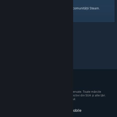
pagina principală
Iată un link către
a comunității Steam.
© 2026 Valve Corporation. Toate drepturile rezervate. Toate mărcile
comerciale sunt proprietatea deținătorilor respectivi din SUA și alte țări.
Toate prețurile includ TVA, acolo unde este cazul.
Obține aplicația pentru dispozitive mobile
STEAM