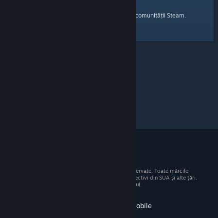
pagina principală
Iată un link către
a comunității Steam.
© 2026 Valve Corporation. Toate drepturile rezervate. Toate mărcile
comerciale sunt proprietatea deținătorilor respectivi din SUA și alte țări.
Toate prețurile includ TVA, acolo unde este cazul.
Obține aplicația pentru dispozitive mobile
STEAM