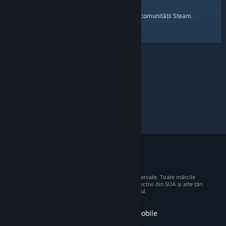
pagina principală
Iată un link către
a comunității Steam.
© 2026 Valve Corporation. Toate drepturile rezervate. Toate mărcile
comerciale sunt proprietatea deținătorilor respectivi din SUA și alte țări.
Toate prețurile includ TVA, acolo unde este cazul.
Obține aplicația pentru dispozitive mobile
STEAM