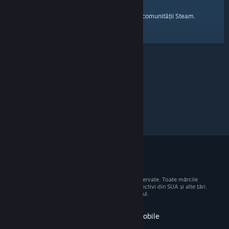
pagina principală
Iată un link către
a comunității Steam.
© 2026 Valve Corporation. Toate drepturile rezervate. Toate mărcile
comerciale sunt proprietatea deținătorilor respectivi din SUA și alte țări.
Toate prețurile includ TVA, acolo unde este cazul.
Obține aplicația pentru dispozitive mobile
STEAM