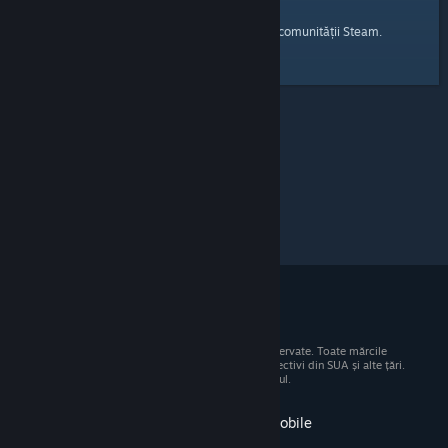
pagina principală
Iată un link către
a comunității Steam.
© 2026 Valve Corporation. Toate drepturile rezervate. Toate mărcile
comerciale sunt proprietatea deținătorilor respectivi din SUA și alte țări.
Toate prețurile includ TVA, acolo unde este cazul.
Obține aplicația pentru dispozitive mobile
STEAM