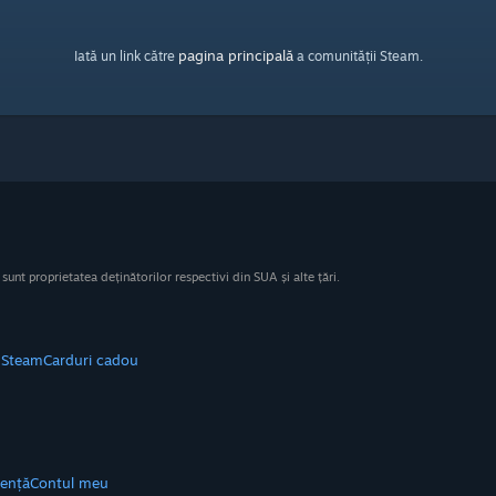
pagina principală
Iată un link către
a comunității Steam.
nt proprietatea deținătorilor respectivi din SUA și alte țări.
e Steam
Carduri cadou
tență
Contul meu