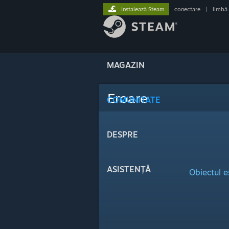
Instalează Steam
conectare
|
limbă
MAGAZIN
Eroare
COMUNITATE
DESPRE
ASISTENȚĂ
Obiectul e