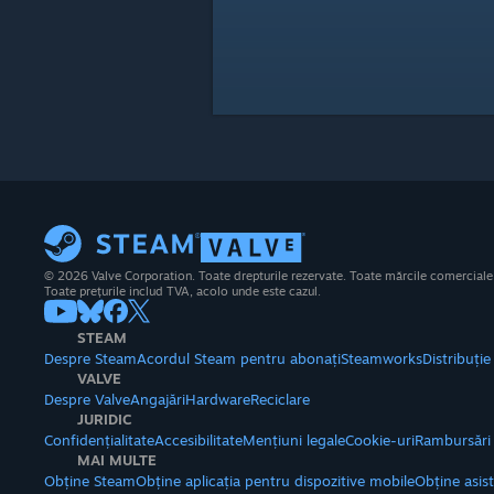
© 2026 Valve Corporation. Toate drepturile rezervate. Toate mărcile comerciale su
Toate prețurile includ TVA, acolo unde este cazul.
STEAM
Despre Steam
Acordul Steam pentru abonați
Steamworks
Distribuți
VALVE
Despre Valve
Angajări
Hardware
Reciclare
JURIDIC
Confidențialitate
Accesibilitate
Mențiuni legale
Cookie-uri
Rambursări
MAI MULTE
Obține Steam
Obține aplicația pentru dispozitive mobile
Obține asis