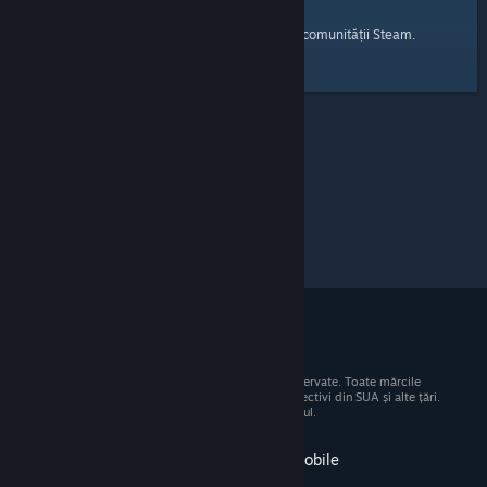
pagina principală
Iată un link către
a comunității Steam.
© 2026 Valve Corporation. Toate drepturile rezervate. Toate mărcile
comerciale sunt proprietatea deținătorilor respectivi din SUA și alte țări.
Toate prețurile includ TVA, acolo unde este cazul.
Obține aplicația pentru dispozitive mobile
STEAM