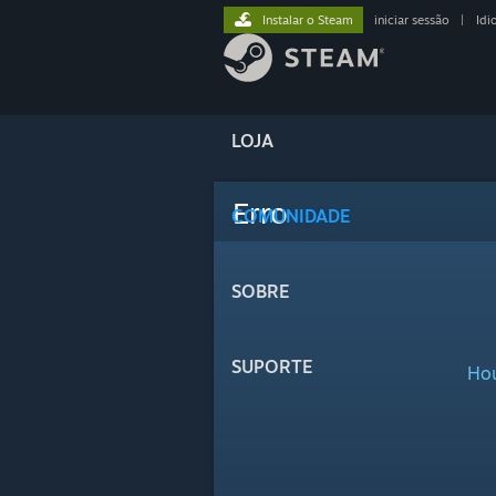
Instalar o Steam
iniciar sessão
|
Idi
LOJA
Erro
COMUNIDADE
SOBRE
SUPORTE
Hou