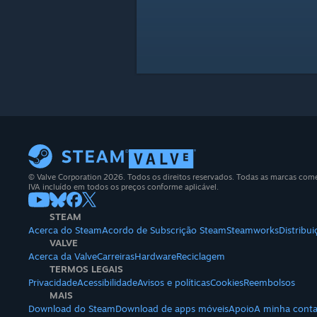
© Valve Corporation 2026. Todos os direitos reservados. Todas as marcas comerc
IVA incluído em todos os preços conforme aplicável.
STEAM
Acerca do Steam
Acordo de Subscrição Steam
Steamworks
Distribu
VALVE
Acerca da Valve
Carreiras
Hardware
Reciclagem
TERMOS LEGAIS
Privacidade
Acessibilidade
Avisos e políticas
Cookies
Reembolsos
MAIS
Download do Steam
Download de apps móveis
Apoio
A minha cont