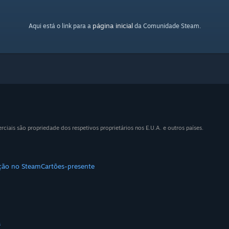
página inicial
Aqui está o link para a
da Comunidade Steam.
iais são propriedade dos respetivos proprietários nos E.U.A. e outros países.
ição no Steam
Cartões-presente
a