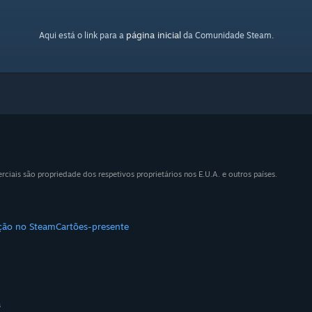
página inicial
Aqui está o link para a
da Comunidade Steam.
iais são propriedade dos respetivos proprietários nos E.U.A. e outros países.
ição no Steam
Cartões-presente
a