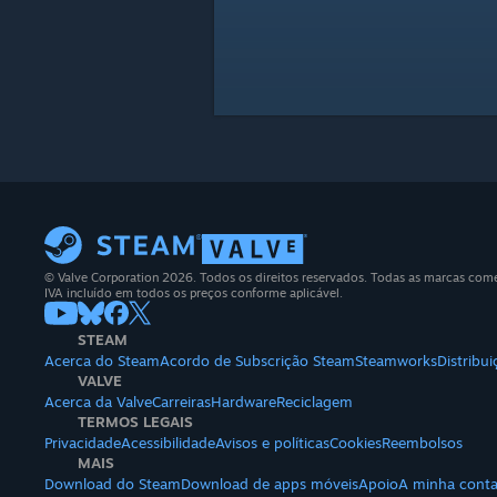
© Valve Corporation 2026. Todos os direitos reservados. Todas as marcas comerc
IVA incluído em todos os preços conforme aplicável.
STEAM
Acerca do Steam
Acordo de Subscrição Steam
Steamworks
Distribu
VALVE
Acerca da Valve
Carreiras
Hardware
Reciclagem
TERMOS LEGAIS
Privacidade
Acessibilidade
Avisos e políticas
Cookies
Reembolsos
MAIS
Download do Steam
Download de apps móveis
Apoio
A minha cont