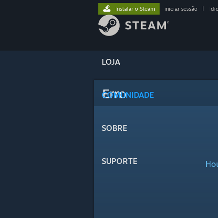
Instalar o Steam
iniciar sessão
|
Idi
LOJA
Erro
COMUNIDADE
SOBRE
SUPORTE
Hou