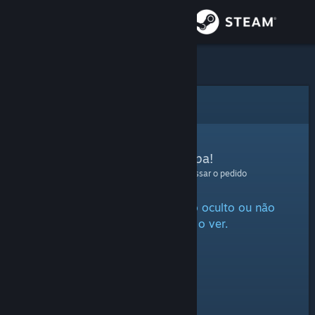
Iniciar sessão
Loja
Comunidade
Erro
Sobre
Pedimos desculpa!
Foi encontrado um erro ao processar o pedido
Apoio
Este item está marcado como oculto ou não
Alterar idioma
tens permissão para o ver.
Instala a app móvel do Steam
Ver versão para computadores