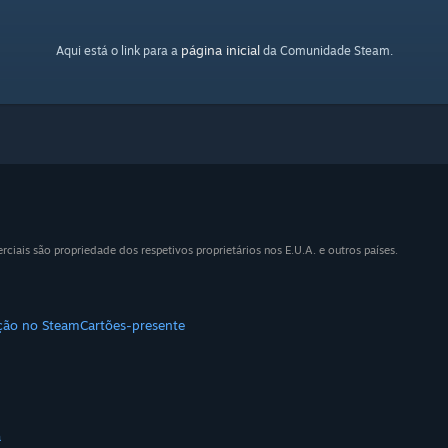
página inicial
Aqui está o link para a
da Comunidade Steam.
iais são propriedade dos respetivos proprietários nos E.U.A. e outros países.
ição no Steam
Cartões-presente
a