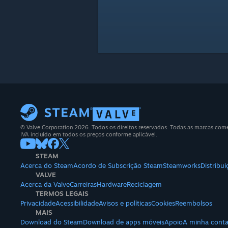
© Valve Corporation 2026. Todos os direitos reservados. Todas as marcas comerc
IVA incluído em todos os preços conforme aplicável.
STEAM
Acerca do Steam
Acordo de Subscrição Steam
Steamworks
Distribu
VALVE
Acerca da Valve
Carreiras
Hardware
Reciclagem
TERMOS LEGAIS
Privacidade
Acessibilidade
Avisos e políticas
Cookies
Reembolsos
MAIS
Download do Steam
Download de apps móveis
Apoio
A minha cont