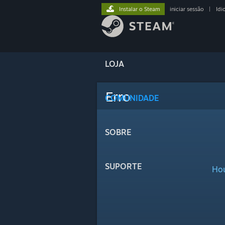
Instalar o Steam
iniciar sessão
|
Idi
LOJA
Erro
COMUNIDADE
SOBRE
SUPORTE
Hou