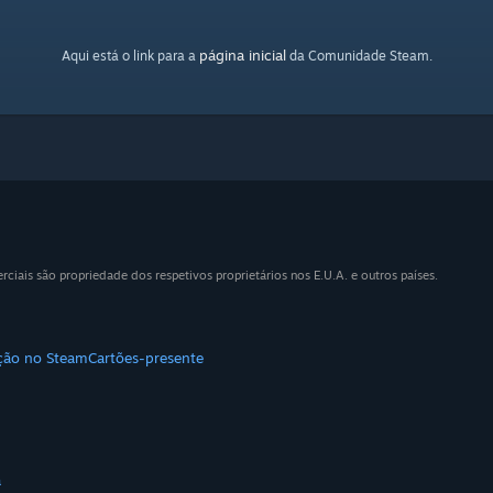
página inicial
Aqui está o link para a
da Comunidade Steam.
iais são propriedade dos respetivos proprietários nos E.U.A. e outros países.
ição no Steam
Cartões-presente
a