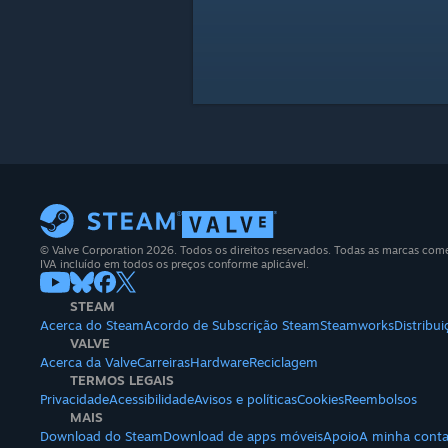
© Valve Corporation 2026. Todos os direitos reservados. Todas as marcas comerc
IVA incluído em todos os preços conforme aplicável.
STEAM
Acerca do Steam
Acordo de Subscrição Steam
Steamworks
Distribu
VALVE
Acerca da Valve
Carreiras
Hardware
Reciclagem
TERMOS LEGAIS
Privacidade
Acessibilidade
Avisos e políticas
Cookies
Reembolsos
MAIS
Download do Steam
Download de apps móveis
Apoio
A minha cont