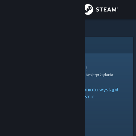
Zaloguj się
Sklep
Społeczność
Błąd
Informacje
Przepraszamy!
Wystąpił błąd podczas przetwarzania twojego żądania:
Wsparcie
Podczas przetwarzania przedmiotu wystąpił
Zmień język
błąd. Spróbuj ponownie.
Pobierz aplikację mobilną Steam
Wersja przeglądarkowa