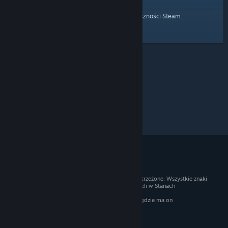
strony głównej
Przejdź do
Społeczności Steam.
© 2026 Valve Corporation. Wszelkie prawa zastrzeżone. Wszystkie znaki
handlowe są własnością ich prawnych właścicieli w Stanach
Zjednoczonych i innych krajach.
Podatek VAT jest wliczony we wszystkie ceny, gdzie ma on
zastosowanie.