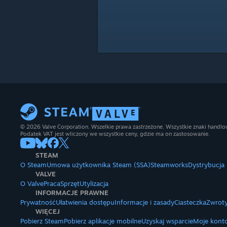
© 2026 Valve Corporation. Wszelkie prawa zastrzeżone. Wszystkie znaki handlow
Podatek VAT jest wliczony we wszystkie ceny, gdzie ma on zastosowanie.
STEAM
O Steam
Umowa użytkownika Steam (SSA)
Steamworks
Dystrybucja
VALVE
O Valve
Praca
Sprzęt
Utylizacja
INFORMACJE PRAWNE
Prywatność
Ułatwienia dostępu
Informacje i zasady
Ciasteczka
Zwroty
WIĘCEJ
Pobierz Steam
Pobierz aplikacje mobilne
Uzyskaj wsparcie
Moje kont