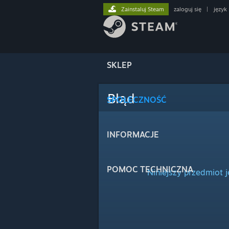
Zainstaluj Steam
zaloguj się
|
język
SKLEP
Błąd
SPOŁECZNOŚĆ
INFORMACJE
POMOC TECHNICZNA
Niniejszy przedmiot 