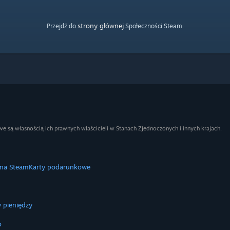
strony głównej
Przejdź do
Społeczności Steam.
e są własnością ich prawnych właścicieli w Stanach Zjednoczonych i innych krajach.
 na Steam
Karty podarunkowe
 pieniędzy
o