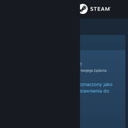
Zaloguj się
Sklep
Społeczność
Błąd
Informacje
Przepraszamy!
Wystąpił błąd podczas przetwarzania twojego żądania:
Wsparcie
Niniejszy przedmiot jest albo oznaczony jako
Zmień język
ukryty, albo nie posiadasz uprawnienia do
oglądania go.
Pobierz aplikację mobilną Steam
Wersja przeglądarkowa