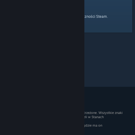
strony głównej
Przejdź do
Społeczności Steam.
© 2026 Valve Corporation. Wszelkie prawa zastrzeżone. Wszystkie znaki
handlowe są własnością ich prawnych właścicieli w Stanach
Zjednoczonych i innych krajach.
Podatek VAT jest wliczony we wszystkie ceny, gdzie ma on
zastosowanie.