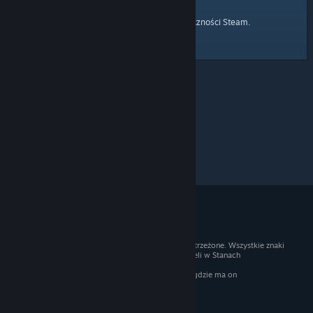
strony głównej
Przejdź do
Społeczności Steam.
© 2026 Valve Corporation. Wszelkie prawa zastrzeżone. Wszystkie znaki
handlowe są własnością ich prawnych właścicieli w Stanach
Zjednoczonych i innych krajach.
Podatek VAT jest wliczony we wszystkie ceny, gdzie ma on
zastosowanie.