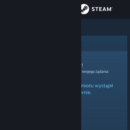
Zaloguj się
Sklep
Społeczność
Błąd
Informacje
Przepraszamy!
Wystąpił błąd podczas przetwarzania twojego żądania:
Wsparcie
Podczas przetwarzania przedmiotu wystąpił
Zmień język
błąd. Spróbuj ponownie.
Pobierz aplikację mobilną Steam
Wersja przeglądarkowa