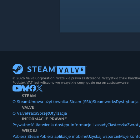
© 2026 Valve Corporation. Wszelkie prawa zastrzeżone. Wszystkie znaki handlow
Podatek VAT jest wliczony we wszystkie ceny, gdzie ma on zastosowanie.
STEAM
O Steam
Umowa użytkownika Steam (SSA)
Steamworks
Dystrybucja
VALVE
O Valve
Praca
Sprzęt
Utylizacja
INFORMACJE PRAWNE
Prywatność
Ułatwienia dostępu
Informacje i zasady
Ciasteczka
Zwroty
WIĘCEJ
Pobierz Steam
Pobierz aplikacje mobilne
Uzyskaj wsparcie
Moje kont