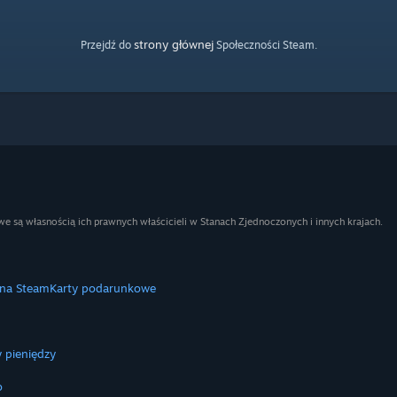
strony głównej
Przejdź do
Społeczności Steam.
e są własnością ich prawnych właścicieli w Stanach Zjednoczonych i innych krajach.
 na Steam
Karty podarunkowe
 pieniędzy
o