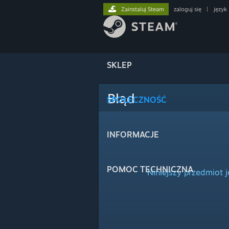
Zainstaluj Steam
zaloguj się
|
język
SKLEP
Błąd
SPOŁECZNOŚĆ
INFORMACJE
POMOC TECHNICZNA
Niniejszy przedmiot 