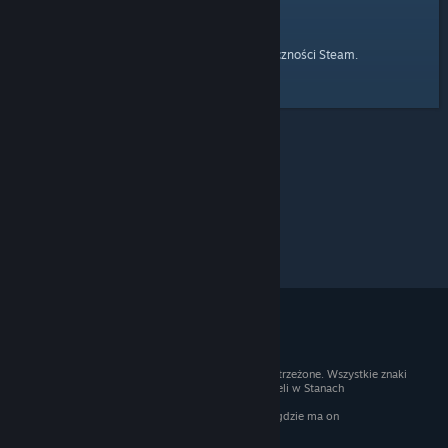
strony głównej
Przejdź do
Społeczności Steam.
© 2026 Valve Corporation. Wszelkie prawa zastrzeżone. Wszystkie znaki
handlowe są własnością ich prawnych właścicieli w Stanach
Zjednoczonych i innych krajach.
Podatek VAT jest wliczony we wszystkie ceny, gdzie ma on
zastosowanie.