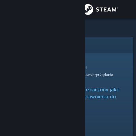
Zaloguj się
Sklep
Społeczność
Błąd
Informacje
Przepraszamy!
Wystąpił błąd podczas przetwarzania twojego żądania:
Wsparcie
Niniejszy przedmiot jest albo oznaczony jako
Zmień język
ukryty, albo nie posiadasz uprawnienia do
oglądania go.
Pobierz aplikację mobilną Steam
Wersja przeglądarkowa