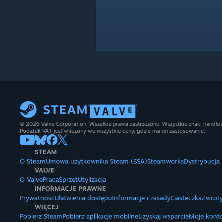
© 2026 Valve Corporation. Wszelkie prawa zastrzeżone. Wszystkie znaki handlow
Podatek VAT jest wliczony we wszystkie ceny, gdzie ma on zastosowanie.
STEAM
O Steam
Umowa użytkownika Steam (SSA)
Steamworks
Dystrybucja
VALVE
O Valve
Praca
Sprzęt
Utylizacja
INFORMACJE PRAWNE
Prywatność
Ułatwienia dostępu
Informacje i zasady
Ciasteczka
Zwroty
WIĘCEJ
Pobierz Steam
Pobierz aplikacje mobilne
Uzyskaj wsparcie
Moje kont