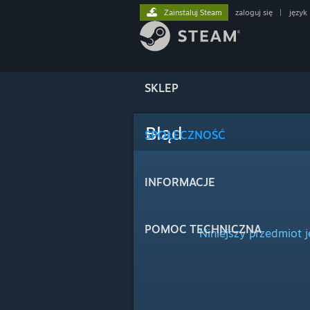
Zainstaluj Steam
zaloguj się
|
język
SKLEP
Błąd
SPOŁECZNOŚĆ
INFORMACJE
POMOC TECHNICZNA
Niniejszy przedmiot 