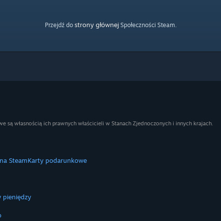
strony głównej
Przejdź do
Społeczności Steam.
e są własnością ich prawnych właścicieli w Stanach Zjednoczonych i innych krajach.
 na Steam
Karty podarunkowe
 pieniędzy
o