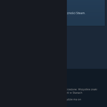
strony głównej
Przejdź do
Społeczności Steam.
© 2026 Valve Corporation. Wszelkie prawa zastrzeżone. Wszystkie znaki
handlowe są własnością ich prawnych właścicieli w Stanach
Zjednoczonych i innych krajach.
Podatek VAT jest wliczony we wszystkie ceny, gdzie ma on
zastosowanie.