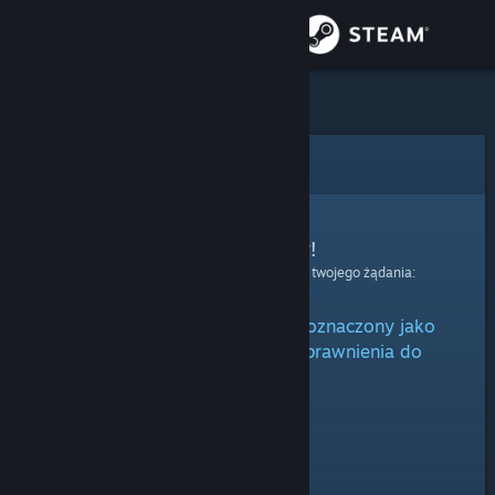
Zaloguj się
Sklep
Społeczność
Błąd
Informacje
Przepraszamy!
Wystąpił błąd podczas przetwarzania twojego żądania:
Wsparcie
Niniejszy przedmiot jest albo oznaczony jako
Zmień język
ukryty, albo nie posiadasz uprawnienia do
oglądania go.
Pobierz aplikację mobilną Steam
Wersja przeglądarkowa