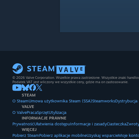
© 2026 Valve Corporation. Wszelkie prawa zastrzeżone. Wszystkie znaki handlow
Podatek VAT jest wliczony we wszystkie ceny, gdzie ma on zastosowanie.
STEAM
O Steam
Umowa użytkownika Steam (SSA)
Steamworks
Dystrybucja
VALVE
O Valve
Praca
Sprzęt
Utylizacja
INFORMACJE PRAWNE
Prywatność
Ułatwienia dostępu
Informacje i zasady
Ciasteczka
Zwroty
WIĘCEJ
Pobierz Steam
Pobierz aplikacje mobilne
Uzyskaj wsparcie
Moje kont