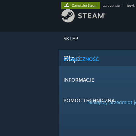
Zainstaluj Steam
zaloguj się
|
język
SKLEP
Błąd
SPOŁECZNOŚĆ
INFORMACJE
POMOC TECHNICZNA
Niniejszy przedmiot 