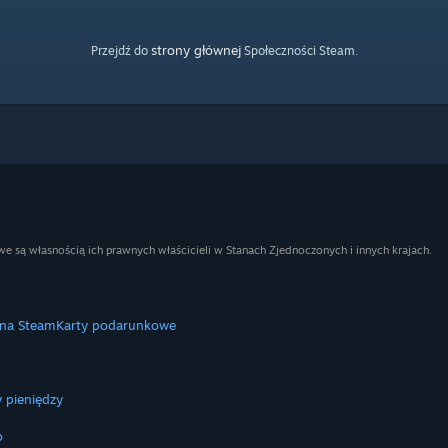
strony głównej
Przejdź do
Społeczności Steam.
e są własnością ich prawnych właścicieli w Stanach Zjednoczonych i innych krajach.
 na Steam
Karty podarunkowe
 pieniędzy
o